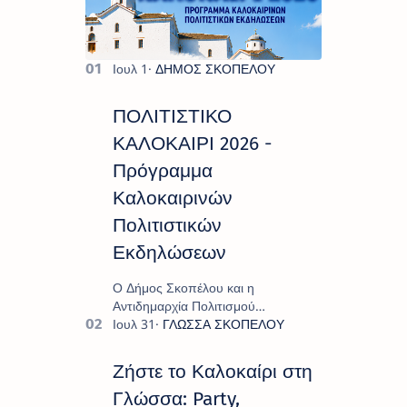
ΠΟΛΙΤΙΣΤΙΚΟ
ΚΑΛΟΚΑΙΡΙ 2026 -
Πρόγραμμα
Καλοκαιρινών
Πολιτιστικών
Εκδηλώσεων
Ο Δήμος Σκοπέλου και η
Αντιδημαρχία Πολιτισμού
παρουσιάζουν το πρόγραμμα «
Πολιτιστικό Καλοκαίρι 2026 », ένα
πλούσιο και πολυσυλλεκτικό
Ζήστε το Καλοκαίρι στη
πρόγραμμα εκδ…
Γλώσσα: Party,