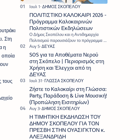
ΠΟΛΙΤΙΣΤΙΚΟ ΚΑΛΟΚΑΙΡΙ 2026 -
Πρόγραμμα Καλοκαιρινών
Πολιτιστικών Εκδηλώσεων
ουτράκι
Ο Δήμος Σκοπέλου και η Αντιδημαρχία
ι. Στη
Πολιτισμού παρουσιάζουν το πρόγραμμα «
Πολιτιστικό Καλοκαίρι 2026 », ένα πλούσιο
α η
και πολυσυλλεκτικό πρόγραμμα εκδ…
SOS για τα Αποθέματα Νερού
η οποία
στη Σκόπελο | Περιορισμός στη
χουν
Χρήση και Έλεγχοι από τη
ΔΕΥΑΣ
ς τους
Ζήστε το Καλοκαίρι στη Γλώσσα:
Party, Παράδοση & Live Μουσική!
λαχείο
(Προπώληση Εισιτηρίων)
Η ΤΙΜΗΤΙΚΗ ΕΚΔΗΛΩΣΗ ΤΟΥ
ΔΗΜΟΥ ΣΚΟΠΕΛΟΥ ΓΙΑ ΤΟΝ
ΠΡΕΣΒΗ ΣΤΗΝ ΟΥΑΣΙΓΚΤΟΝ κ.
ΑΛΕΞΑΝΔΡΙΔΗ