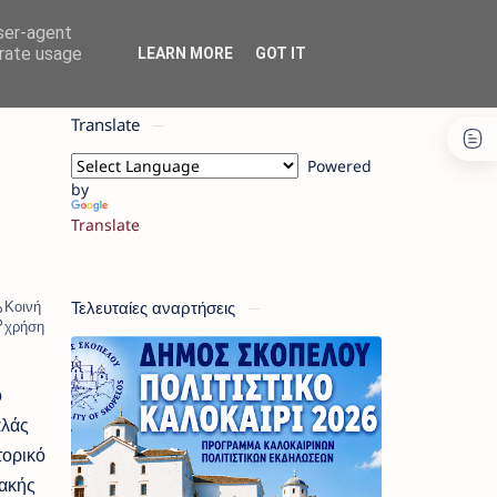
user-agent
erate usage
LEARN MORE
GOT IT
Translate
Powered
by
Translate
Τελευταίες αναρτήσεις
ο
αλάς
τορικό
ιακής