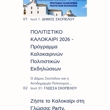
ΠΟΛΙΤΙΣΤΙΚΟ
ΚΑΛΟΚΑΙΡΙ 2026 -
Πρόγραμμα
Καλοκαιρινών
Πολιτιστικών
Εκδηλώσεων
Ο Δήμος Σκοπέλου και η
Αντιδημαρχία Πολιτισμού
παρουσιάζουν το πρόγραμμα «
Πολιτιστικό Καλοκαίρι 2026 », ένα
πλούσιο και πολυσυλλεκτικό
Ζήστε το Καλοκαίρι στη
πρόγραμμα εκδ…
Γλώσσα: Party,