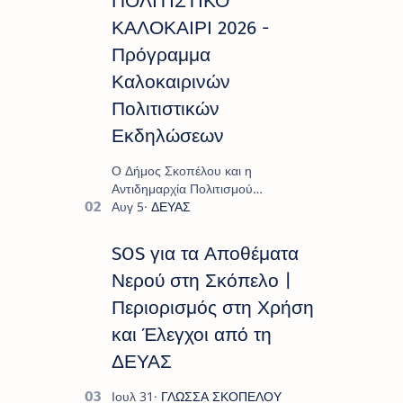
ΠΟΛΙΤΙΣΤΙΚΟ
ΚΑΛΟΚΑΙΡΙ 2026 -
Πρόγραμμα
Καλοκαιρινών
Πολιτιστικών
Εκδηλώσεων
Ο Δήμος Σκοπέλου και η
Αντιδημαρχία Πολιτισμού
παρουσιάζουν το πρόγραμμα «
Πολιτιστικό Καλοκαίρι 2026 », ένα
πλούσιο και πολυσυλλεκτικό
SOS για τα Αποθέματα
πρόγραμμα εκδ…
Νερού στη Σκόπελο |
Περιορισμός στη Χρήση
και Έλεγχοι από τη
ΔΕΥΑΣ