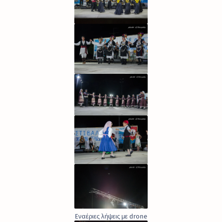
Eναέριες λήψεις με drone