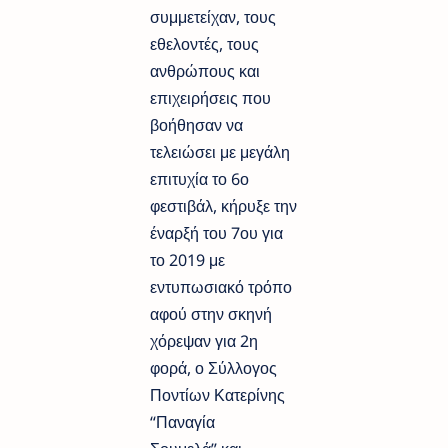
συμμετείχαν, τους
εθελοντές, τους
ανθρώπους και
επιχειρήσεις που
βοήθησαν να
τελειώσει με μεγάλη
επιτυχία το 6ο
φεστιβάλ, κήρυξε την
έναρξή του 7ου για
το 2019 με
εντυπωσιακό τρόπο
αφού στην σκηνή
χόρεψαν για 2η
φορά, ο
Σύλλογος
Ποντίων Κατερίνης
“Παναγία