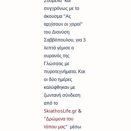
Σουμελά”
και
συγχρόνως με το
άκουσμα "Ας
αρχίσουν οι χοροί"
του Διονύση
Σαββόπουλου, για 3
λεπτά γέμισε ο
ουρανός της
Γλώσσας με
πυροτεχνήματα. Και
οι δύο ημέρες
καλύφθηκαν με
ζωντανή σύνδεση
από το
SkiathosLife.gr
&
"
Δρώμενα του
τόπου μας
" μέσω