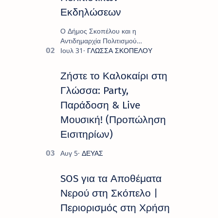
Εκδηλώσεων
Ο Δήμος Σκοπέλου και η
Αντιδημαρχία Πολιτισμού
παρουσιάζουν το πρόγραμμα «
Πολιτιστικό Καλοκαίρι 2026 », ένα
πλούσιο και πολυσυλλεκτικό
Ζήστε το Καλοκαίρι στη
πρόγραμμα εκδ…
Γλώσσα: Party,
Παράδοση & Live
Μουσική! (Προπώληση
Εισιτηρίων)
SOS για τα Αποθέματα
Νερού στη Σκόπελο |
Περιορισμός στη Χρήση