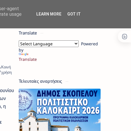
user-agent
erate usage
LEARN MORE
GOT IT
Translate
Powered
by
Translate
Τελευταίες αναρτήσεις
ουνίου
νων
, η
ε