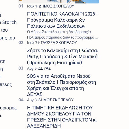
ΠΟΛΙΤΙΣΤΙΚΟ ΚΑΛΟΚΑΙΡΙ 2026 -
η
Πρόγραμμα Καλοκαιρινών
n Storch
Πολιτιστικών Εκδηλώσεων
 του
Ο Δήμος Σκοπέλου και η Αντιδημαρχία
σης του
Πολιτισμού παρουσιάζουν το πρόγραμμα «
Πολιτιστικό Καλοκαίρι 2026 », ένα πλούσιο
και πολυσυλλεκτικό πρόγραμμα εκδ…
Ζήστε το Καλοκαίρι στη Γλώσσα:
Party, Παράδοση & Live Μουσική!
ώτη
(Προπώληση Εισιτηρίων)
τη
SOS για τα Αποθέματα Νερού
ε
στη Σκόπελο | Περιορισμός στη
όπελος
Χρήση και Έλεγχοι από τη
ΔΕΥΑΣ
οορισμός
Η ΤΙΜΗΤΙΚΗ ΕΚΔΗΛΩΣΗ ΤΟΥ
ΔΗΜΟΥ ΣΚΟΠΕΛΟΥ ΓΙΑ ΤΟΝ
ι
ΠΡΕΣΒΗ ΣΤΗΝ ΟΥΑΣΙΓΚΤΟΝ κ.
ΑΛΕΞΑΝΔΡΙΔΗ