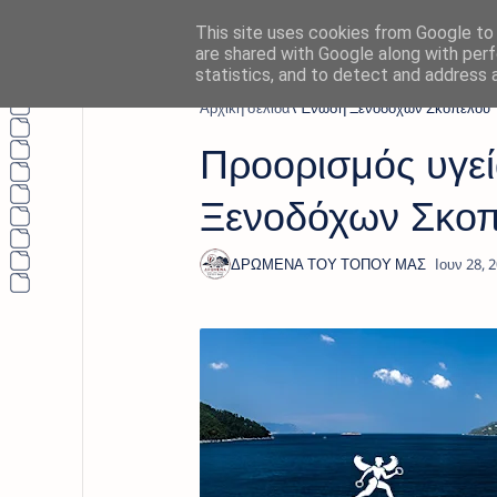
This site uses cookies from Google to d
are shared with Google along with perf
statistics, and to detect and address 
Αρχική σελίδα
'Ένωση Ξενοδόχων Σκοπέλου
Προορισμός υγε
Ξενοδόχων Σκο