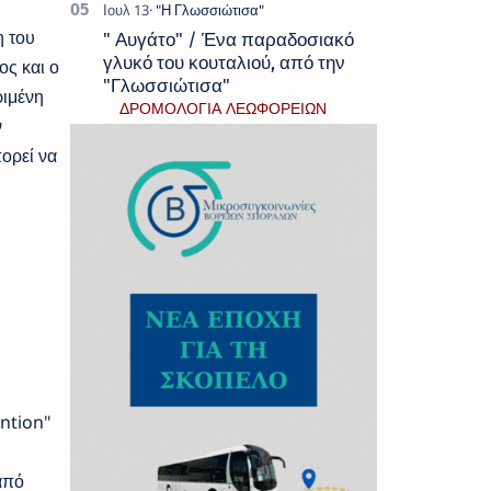
η του
" Αυγάτο" / Ένα παραδοσιακό
γλυκό του κουταλιού, από την
ος και ο
"Γλωσσιώτισα"
ριμένη
ΔΡΟΜΟΛΟΓΙΑ ΛΕΩΦΟΡΕΙΩΝ
ν
ορεί να
ention"
από