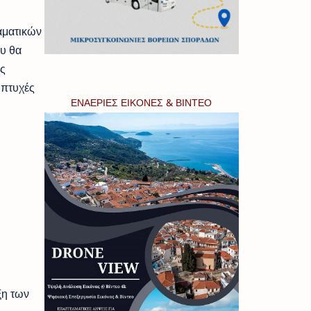
αματικών
υ θα
ς
 πτυχές
ΕΝΑΕΡΙΕΣ ΕΙΚΟΝΕΣ & ΒΙΝΤΕΟ
υτό
ξη των