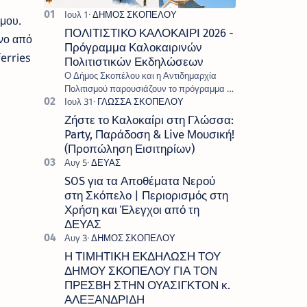
μου.
ΠΟΛΙΤΙΣΤΙΚΟ ΚΑΛΟΚΑΙΡΙ 2026 -
νο από
Πρόγραμμα Καλοκαιρινών
erries
Πολιτιστικών Εκδηλώσεων
Ο Δήμος Σκοπέλου και η Αντιδημαρχία
Πολιτισμού παρουσιάζουν το πρόγραμμα «
Πολιτιστικό Καλοκαίρι 2026 », ένα πλούσιο
και πολυσυλλεκτικό πρόγραμμα εκδ…
Ζήστε το Καλοκαίρι στη Γλώσσα:
Party, Παράδοση & Live Μουσική!
(Προπώληση Εισιτηρίων)
SOS για τα Αποθέματα Νερού
στη Σκόπελο | Περιορισμός στη
Χρήση και Έλεγχοι από τη
ΔΕΥΑΣ
Η ΤΙΜΗΤΙΚΗ ΕΚΔΗΛΩΣΗ ΤΟΥ
ΔΗΜΟΥ ΣΚΟΠΕΛΟΥ ΓΙΑ ΤΟΝ
ΠΡΕΣΒΗ ΣΤΗΝ ΟΥΑΣΙΓΚΤΟΝ κ.
ΑΛΕΞΑΝΔΡΙΔΗ