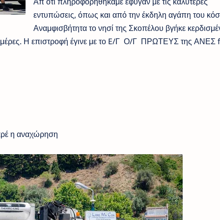
Απ ότι πληροφορηθήκαμε έφυγαν με τις καλύτερες
εντυπώσεις, όπως και από την έκδηλη αγάπη του κόσ
Αναμφισβήτητα το νησί της Σκοπέλου βγήκε κερδισμέ
 ημέρες. Η επιστροφή έγινε με το E/Γ Ο/Γ ΠΡΩΤΕΥΣ της ΑΝΕΣ f
αχώρηση