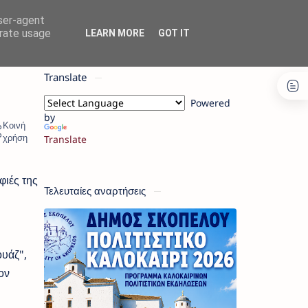
user-agent
erate usage
LEARN MORE
GOT IT
Translate
Powered
by
Translate
ιές της
Τελευταίες αναρτήσεις
ουάζ",
ον