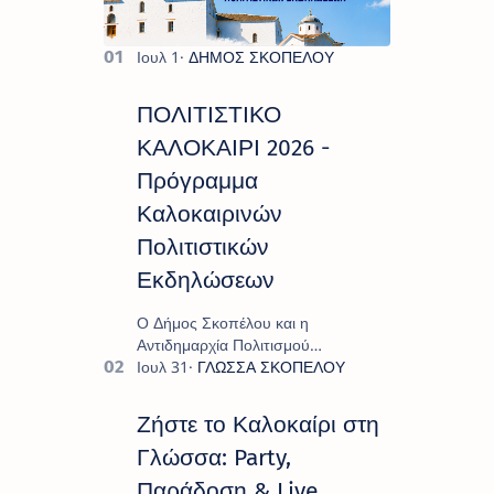
ΠΟΛΙΤΙΣΤΙΚΟ
ΚΑΛΟΚΑΙΡΙ 2026 -
Πρόγραμμα
Καλοκαιρινών
Πολιτιστικών
Εκδηλώσεων
Ο Δήμος Σκοπέλου και η
Αντιδημαρχία Πολιτισμού
παρουσιάζουν το πρόγραμμα «
Πολιτιστικό Καλοκαίρι 2026 », ένα
πλούσιο και πολυσυλλεκτικό
Ζήστε το Καλοκαίρι στη
πρόγραμμα εκδ…
Γλώσσα: Party,
Παράδοση & Live