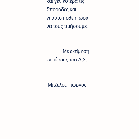
και γενικότερα τις
Σποράδες και
γι'αυτό ήρθε η ώρα
να τους τιμήσουμε.
Με εκτίμηση
εκ μέρους του Δ.Σ.
Μιτζέλος Γιώργος