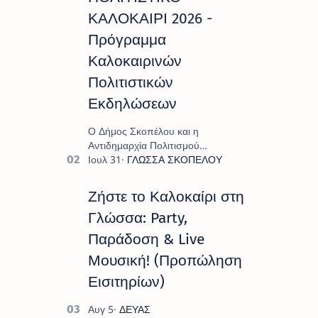
ΚΑΛΟΚΑΙΡΙ 2026 -
Πρόγραμμα
Καλοκαιρινών
Πολιτιστικών
Εκδηλώσεων
Ο Δήμος Σκοπέλου και η
Αντιδημαρχία Πολιτισμού
παρουσιάζουν το πρόγραμμα «
Πολιτιστικό Καλοκαίρι 2026 », ένα
πλούσιο και πολυσυλλεκτικό
Ζήστε το Καλοκαίρι στη
πρόγραμμα εκδ…
Γλώσσα: Party,
Παράδοση & Live
Μουσική! (Προπώληση
Εισιτηρίων)