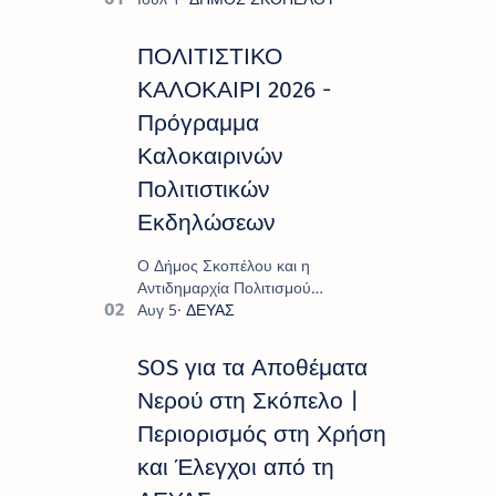
ΠΟΛΙΤΙΣΤΙΚΟ
ΚΑΛΟΚΑΙΡΙ 2026 -
Πρόγραμμα
Καλοκαιρινών
Πολιτιστικών
Εκδηλώσεων
Ο Δήμος Σκοπέλου και η
Αντιδημαρχία Πολιτισμού
παρουσιάζουν το πρόγραμμα «
Πολιτιστικό Καλοκαίρι 2026 », ένα
πλούσιο και πολυσυλλεκτικό
SOS για τα Αποθέματα
πρόγραμμα εκδ…
Νερού στη Σκόπελο |
Περιορισμός στη Χρήση
και Έλεγχοι από τη