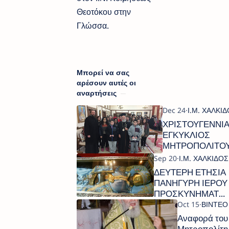
Θεοτόκου στην
Γλώσσα.
Μπορεί να σας
αρέσουν αυτές οι
αναρτήσεις
ΧΡΙΣΤΟΥΓΕΝΝΙΑ
ΕΓΚΥΚΛΙΟΣ
ΜΗΤΡΟΠΟΛΙΤΟ
ΧΑΛΚΙΔΟΣ
ΧΡΥΣΟΣΤΟΜΟΥ
ΔΕΥΤΕΡΗ ΕΤΗΣΙΑ
ΠΑΝΗΓΥΡΗ ΙΕΡΟΥ
ΠΡΟΣΚΥΝΗΜΑΤΟ
ΟΣΙΟΥ ΙΩΑΝΝΟΥ
ΤΟΥ ΡΩΣΣΟΥ
Αναφορά του
ΝΕΟΥ ΠΡΟΚΟΠΙΟ