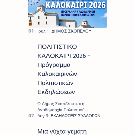
ΠΟΛΙΤΙΣΤΙΚΟ
ΚΑΛΟΚΑΙΡΙ 2026 -
Πρόγραμμα
Καλοκαιρινών
Πολιτιστικών
Εκδηλώσεων
Ο Δήμος Σκοπέλου και η
Αντιδημαρχία Πολιτισμού
παρουσιάζουν το πρόγραμμα «
Πολιτιστικό Καλοκαίρι 2026 », ένα
πλούσιο και πολυσυλλεκτικό
Μια νύχτα γεμάτη
πρόγραμμα εκδ…