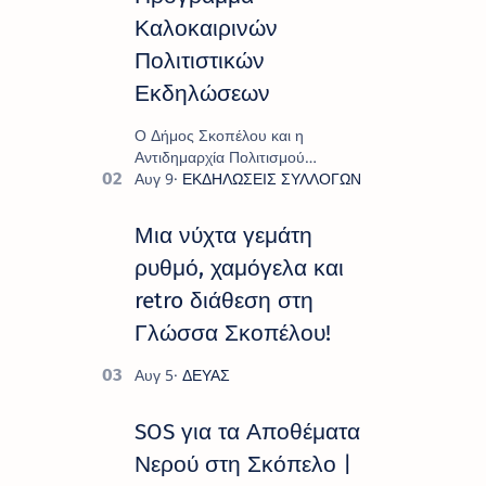
Καλοκαιρινών
Πολιτιστικών
Εκδηλώσεων
Ο Δήμος Σκοπέλου και η
Αντιδημαρχία Πολιτισμού
παρουσιάζουν το πρόγραμμα «
Πολιτιστικό Καλοκαίρι 2026 », ένα
πλούσιο και πολυσυλλεκτικό
Μια νύχτα γεμάτη
πρόγραμμα εκδ…
ρυθμό, χαμόγελα και
retro διάθεση στη
Γλώσσα Σκοπέλου!
SOS για τα Αποθέματα
Νερού στη Σκόπελο |