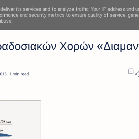
eliver its services and to analyze traffic. Your IP address and 
ormance and security metrics to ensure quality of service, gen
abuse.
ραδοσιακών Χορών «Διαμαν
1