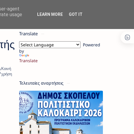
user-agent
erate usage
LEARN MORE
GOT IT
Translate
τής
Powered
by
Translate
Τελευταίες αναρτήσεις