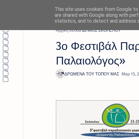
This site uses cookies from Google to d
are shared with Google along with perf
statistics, and to detect and address 
Αρχική σελίδα
ΔΗΜΟΣ ΣΚΟΠΕΛΟΥ
3ο Φεστιβάλ Πα
Παλαιολόγος»