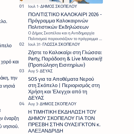
ΠΟΛΙΤΙΣΤΙΚΟ ΚΑΛΟΚΑΙΡΙ 2026 -
Πρόγραμμα Καλοκαιρινών
ελο.
Πολιτιστικών Εκδηλώσεων
Ο Δήμος Σκοπέλου και η Αντιδημαρχία
Πολιτισμού παρουσιάζουν το πρόγραμμα «
Πολιτιστικό Καλοκαίρι 2026 », ένα πλούσιο
όπελο
και πολυσυλλεκτικό πρόγραμμα εκδ…
Ζήστε το Καλοκαίρι στη Γλώσσα:
Party, Παράδοση & Live Μουσική!
 χορό και
(Προπώληση Εισιτηρίων)
άκη, την
SOS για τα Αποθέματα Νερού
στη Σκόπελο | Περιορισμός στη
α νησιά
Χρήση και Έλεγχοι από τη
ΔΕΥΑΣ
α
Η ΤΙΜΗΤΙΚΗ ΕΚΔΗΛΩΣΗ ΤΟΥ
ην έναρξη
ΔΗΜΟΥ ΣΚΟΠΕΛΟΥ ΓΙΑ ΤΟΝ
ΠΡΕΣΒΗ ΣΤΗΝ ΟΥΑΣΙΓΚΤΟΝ κ.
ύ νησιού.
ΑΛΕΞΑΝΔΡΙΔΗ