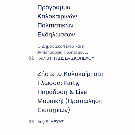
Πρόγραμμα
Καλοκαιρινών
Πολιτιστικών
Εκδηλώσεων
Ο Δήμος Σκοπέλου και η
Αντιδημαρχία Πολιτισμού
παρουσιάζουν το πρόγραμμα «
Πολιτιστικό Καλοκαίρι 2026 », ένα
πλούσιο και πολυσυλλεκτικό
Ζήστε το Καλοκαίρι στη
πρόγραμμα εκδ…
Γλώσσα: Party,
Παράδοση & Live
Μουσική! (Προπώληση
Εισιτηρίων)