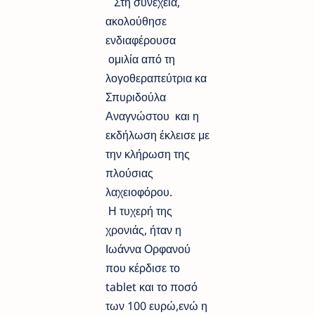
Στη συνέχεια,
ακολούθησε
ενδιαφέρουσα
ομιλία από τη
λογοθεραπεύτρια κα
Σπυριδούλα
Αναγνώστου και η
εκδήλωση έκλεισε με
την κλήρωση της
πλούσιας
λαχειοφόρου.
Η τυχερή της
χρονιάς, ήταν η
Ιωάννα Ορφανού
που κέρδισε το
tablet και το ποσό
των 100 ευρώ,ενώ η