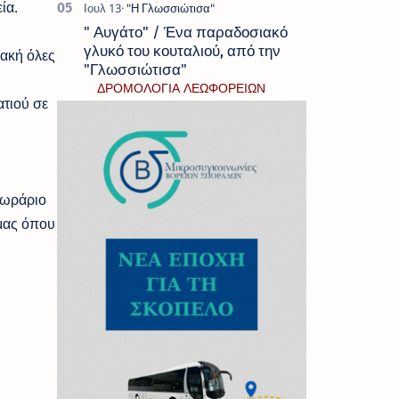
ία.
" Αυγάτο" / Ένα παραδοσιακό
γλυκό του κουταλιού, από την
λακή όλες
"Γλωσσιώτισα"
ΔΡΟΜΟΛΟΓΙΑ ΛΕΩΦΟΡΕΙΩΝ
ατιού σε
 ωράριο
 μας όπου