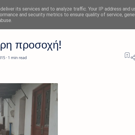
eliver its services and to analyze traffic. Your IP address and 
ormance and security metrics to ensure quality of service, gen
abuse.
τερη προσοχή!
1