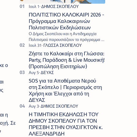
ΠΟΛΙΤΙΣΤΙΚΟ ΚΑΛΟΚΑΙΡΙ 2026 -
Πρόγραμμα Καλοκαιρινών
Πολιτιστικών Εκδηλώσεων
Ο Δήμος Σκοπέλου και η Αντιδημαρχία
Πολιτισμού παρουσιάζουν το πρόγραμμα «
Πολιτιστικό Καλοκαίρι 2026 », ένα πλούσιο
και πολυσυλλεκτικό πρόγραμμα εκδ…
Ζήστε το Καλοκαίρι στη Γλώσσα:
Party, Παράδοση & Live Μουσική!
κε ο
(Προπώληση Εισιτηρίων)
SOS για τα Αποθέματα Νερού
αι
στη Σκόπελο | Περιορισμός στη
ύς
Χρήση και Έλεγχοι από τη
ΔΕΥΑΣ
αι η
Η ΤΙΜΗΤΙΚΗ ΕΚΔΗΛΩΣΗ ΤΟΥ
ΔΗΜΟΥ ΣΚΟΠΕΛΟΥ ΓΙΑ ΤΟΝ
οχή. Σε
ΠΡΕΣΒΗ ΣΤΗΝ ΟΥΑΣΙΓΚΤΟΝ κ.
ν
ΑΛΕΞΑΝΔΡΙΔΗ