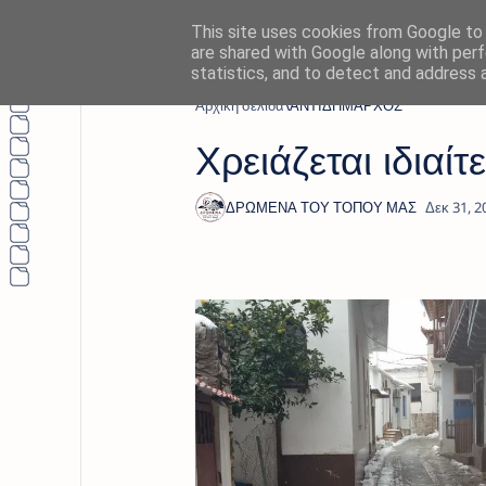
This site uses cookies from Google to d
are shared with Google along with perf
statistics, and to detect and address 
Αρχική σελίδα
ΑΝΤΙΔΗΜΑΡΧΟΣ
Χρειάζεται ιδιαί