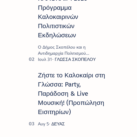
Πρόγραμμα
Καλοκαιρινών
Πολιτιστικών
Εκδηλώσεων
Ο Δήμος Σκοπέλου και η
Αντιδημαρχία Πολιτισμού
παρουσιάζουν το πρόγραμμα «
Πολιτιστικό Καλοκαίρι 2026 », ένα
πλούσιο και πολυσυλλεκτικό
Ζήστε το Καλοκαίρι στη
πρόγραμμα εκδ…
Γλώσσα: Party,
Παράδοση & Live
Μουσική! (Προπώληση
Εισιτηρίων)