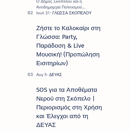
Ο Δήμος Σκοπέλου και η
Αντιδημαρχία Πολιτισμού
παρουσιάζουν το πρόγραμμα «
Πολιτιστικό Καλοκαίρι 2026 », ένα
πλούσιο και πολυσυλλεκτικό
Ζήστε το Καλοκαίρι στη
πρόγραμμα εκδ…
Γλώσσα: Party,
Παράδοση & Live
Μουσική! (Προπώληση
Εισιτηρίων)
SOS για τα Αποθέματα
Νερού στη Σκόπελο |
Περιορισμός στη Χρήση
και Έλεγχοι από τη
ΔΕΥΑΣ