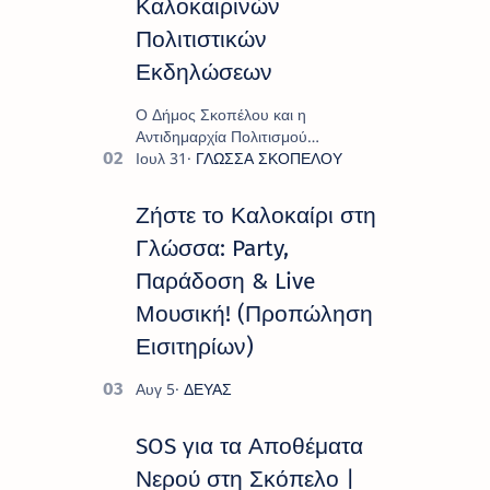
Καλοκαιρινών
Πολιτιστικών
Εκδηλώσεων
Ο Δήμος Σκοπέλου και η
Αντιδημαρχία Πολιτισμού
παρουσιάζουν το πρόγραμμα «
Πολιτιστικό Καλοκαίρι 2026 », ένα
πλούσιο και πολυσυλλεκτικό
Ζήστε το Καλοκαίρι στη
πρόγραμμα εκδ…
Γλώσσα: Party,
Παράδοση & Live
Μουσική! (Προπώληση
Εισιτηρίων)
SOS για τα Αποθέματα
Νερού στη Σκόπελο |