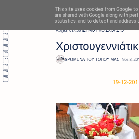
This site uses cookies from Google to d
are shared with Google along with perf
statistics, and to detect and address 
Αρχική σελίδα
ΔΗΜΟΤΙΚΟ ΣΧΟΛΕΙΟ
Χριστουγεννιάτικ
19-12-201