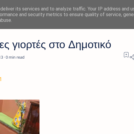
eliver its services and to analyze traffic. Your IP address and 
ormance and security metrics to ensure quality of service, gen
abuse.
ες γιορτές στο Δημοτικό
0
1