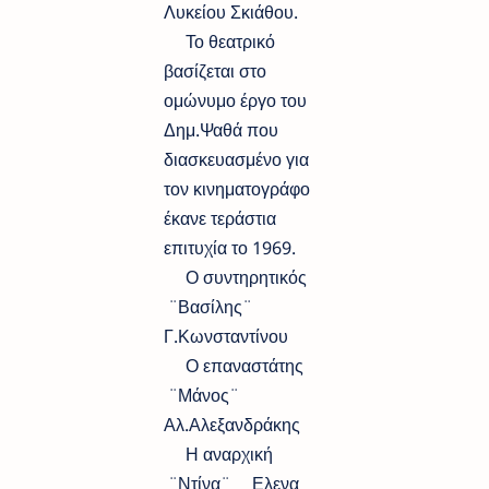
Λυκείου Σκιάθου.
Το θεατρικό
βασίζεται στο
ομώνυμο έργο του
Δημ.Ψαθά που
διασκευασμένο για
τον κινηματογράφο
έκανε τεράστια
επιτυχία το 1969.
Ο συντηρητικός
¨Βασίλης¨
Γ.Κωνσταντίνου
Ο επαναστάτης
¨Μάνος¨
Αλ.Αλεξανδράκης
Η αναρχική
¨Ντίνα¨ Ελενα