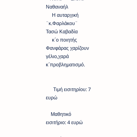
Ναθαναήλ
Η αυταρχική
¨κ.Φαρλάκου¨
Τασώ Καβαδία
κ΄ο ποιητής
Φανφάρας χαρίζουν
γέλιο,χαρά
κ΄προβληματισμό.
Τιμή εισιτηρίου: 7
ευρώ
Μαθητικό
εισιτήριο: 4 ευρώ