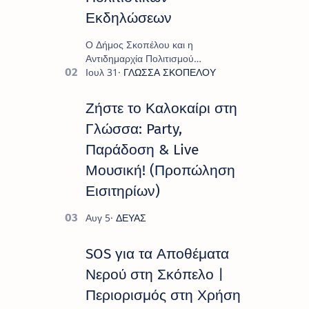
Εκδηλώσεων
Ο Δήμος Σκοπέλου και η
Αντιδημαρχία Πολιτισμού
παρουσιάζουν το πρόγραμμα «
Πολιτιστικό Καλοκαίρι 2026 », ένα
πλούσιο και πολυσυλλεκτικό
Ζήστε το Καλοκαίρι στη
πρόγραμμα εκδ…
Γλώσσα: Party,
Παράδοση & Live
Μουσική! (Προπώληση
Εισιτηρίων)
SOS για τα Αποθέματα
Νερού στη Σκόπελο |
Περιορισμός στη Χρήση