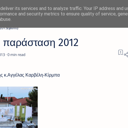
eliver its services and to analyze traffic. Your IP address and 
ormance and security metrics to ensure quality of service, gen
abuse.
2013(φωτό)
ή παράσταση 2012
0
λας Καρβέλη-Κίρμπα