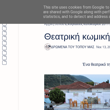
This site uses cookies from Google to d
are shared with Google along with perf
statistics, and to detect and address 
Αρχική σελίδα
Εκδηλώσεις καλοκαιριού 2011-
Θεατρική κωμικ
Ένα θεατρικό της κ.Αγγέ