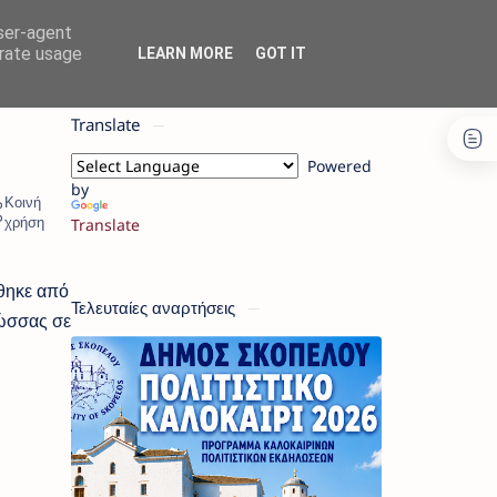
user-agent
erate usage
LEARN MORE
GOT IT
Translate
Powered
by
Translate
θηκε από
Τελευταίες αναρτήσεις
ώσσας σε