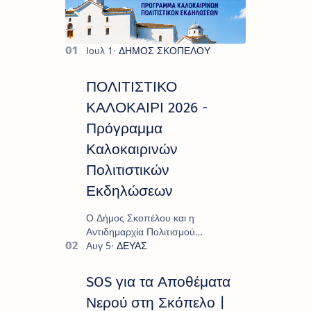
ΠΟΛΙΤΙΣΤΙΚΟ
ΚΑΛΟΚΑΙΡΙ 2026 -
Πρόγραμμα
Καλοκαιρινών
Πολιτιστικών
Εκδηλώσεων
Ο Δήμος Σκοπέλου και η
Αντιδημαρχία Πολιτισμού
παρουσιάζουν το πρόγραμμα «
Πολιτιστικό Καλοκαίρι 2026 », ένα
πλούσιο και πολυσυλλεκτικό
SOS για τα Αποθέματα
πρόγραμμα εκδ…
Νερού στη Σκόπελο |