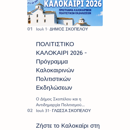
ΠΟΛΙΤΙΣΤΙΚΟ
ΚΑΛΟΚΑΙΡΙ 2026 -
Πρόγραμμα
Καλοκαιρινών
Πολιτιστικών
Εκδηλώσεων
Ο Δήμος Σκοπέλου και η
Αντιδημαρχία Πολιτισμού
παρουσιάζουν το πρόγραμμα «
Πολιτιστικό Καλοκαίρι 2026 », ένα
πλούσιο και πολυσυλλεκτικό
Ζήστε το Καλοκαίρι στη
πρόγραμμα εκδ…