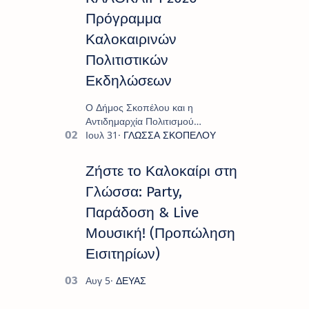
Πρόγραμμα
Καλοκαιρινών
Πολιτιστικών
Εκδηλώσεων
Ο Δήμος Σκοπέλου και η
Αντιδημαρχία Πολιτισμού
παρουσιάζουν το πρόγραμμα «
Πολιτιστικό Καλοκαίρι 2026 », ένα
πλούσιο και πολυσυλλεκτικό
Ζήστε το Καλοκαίρι στη
πρόγραμμα εκδ…
Γλώσσα: Party,
Παράδοση & Live
Μουσική! (Προπώληση
Εισιτηρίων)