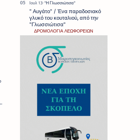
των Β.
Σποράδων
" Αυγάτο" / Ένα παραδοσιακό
γλυκό του κουταλιού, από την
"Γλωσσιώτισα"
ΔΡΟΜΟΛΟΓΙΑ ΛΕΩΦΟΡΕΙΩΝ
Σ
Σ
Σ