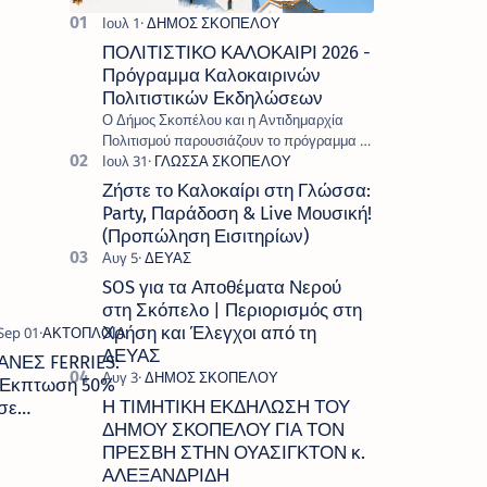
ΠΟΛΙΤΙΣΤΙΚΟ ΚΑΛΟΚΑΙΡΙ 2026 -
Πρόγραμμα Καλοκαιρινών
Πολιτιστικών Εκδηλώσεων
Ο Δήμος Σκοπέλου και η Αντιδημαρχία
Πολιτισμού παρουσιάζουν το πρόγραμμα «
Πολιτιστικό Καλοκαίρι 2026 », ένα πλούσιο
και πολυσυλλεκτικό πρόγραμμα εκδ…
Ζήστε το Καλοκαίρι στη Γλώσσα:
Party, Παράδοση & Live Μουσική!
(Προπώληση Εισιτηρίων)
SOS για τα Αποθέματα Νερού
στη Σκόπελο | Περιορισμός στη
Χρήση και Έλεγχοι από τη
ΔΕΥΑΣ
ΑΝΕΣ FERRIES:
Έκπτωση 50%
Η ΤΙΜΗΤΙΚΗ ΕΚΔΗΛΩΣΗ ΤΟΥ
σε
ΔΗΜΟΥ ΣΚΟΠΕΛΟΥ ΓΙΑ ΤΟΝ
αναπληρωτές
ΠΡΕΣΒΗ ΣΤΗΝ ΟΥΑΣΙΓΚΤΟΝ κ.
Εκπαιδευτικούς
ΑΛΕΞΑΝΔΡΙΔΗ
για τα νησιά