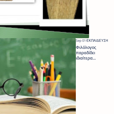
Φιλόλογος
παραδίδει
ιδιαίτερα
μαθήματα σε
παιδιά
Γυμνασίου &
Δημοτικού