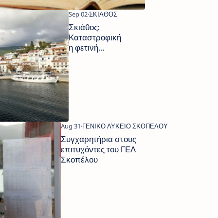
Σκιάθος:
Καταστροφική
η φετινή
χρονιά στον
τουρισμό
Συγχαρητήρια στους
επιτυχόντες του ΓΕΛ
Σκοπέλου