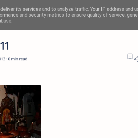
eliver its services and to analyze traffic. Your IP address and 
ormance and security metrics to ensure quality of service, gen
abuse.
11
0