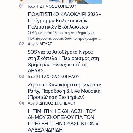
ΠΟΛΙΤΙΣΤΙΚΟ ΚΑΛΟΚΑΙΡΙ 2026 -
Πρόγραμμα Καλοκαιρινών
Πολιτιστικών Εκδηλώσεων
Ο Δήμος Σκοπέλου και η Αντιδημαρχία
Πολιτισμού παρουσιάζουν το πρόγραμμα «
Πολιτιστικό Καλοκαίρι 2026 », ένα πλούσιο
και πολυσυλλεκτικό πρόγραμμα εκδ…
SOS για τα Αποθέματα Νερού
στη Σκόπελο | Περιορισμός στη
Χρήση και Έλεγχοι από τη
ΔΕΥΑΣ
Ζήστε το Καλοκαίρι στη Γλώσσα:
Party, Παράδοση & Live Μουσική!
(Προπώληση Εισιτηρίων)
Η ΤΙΜΗΤΙΚΗ ΕΚΔΗΛΩΣΗ ΤΟΥ
ΔΗΜΟΥ ΣΚΟΠΕΛΟΥ ΓΙΑ ΤΟΝ
ΠΡΕΣΒΗ ΣΤΗΝ ΟΥΑΣΙΓΚΤΟΝ κ.
ΑΛΕΞΑΝΔΡΙΔΗ